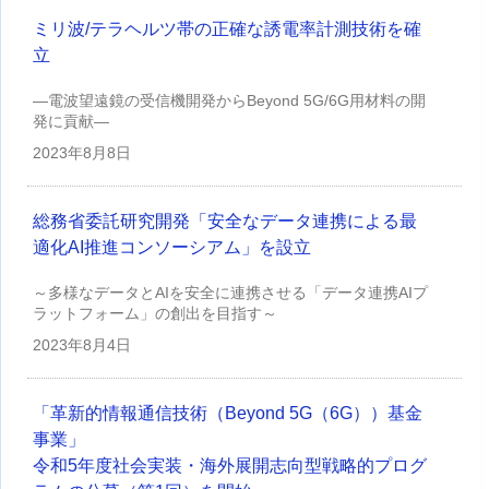
ミリ波/テラヘルツ帯の正確な誘電率計測技術を確
立
—電波望遠鏡の受信機開発からBeyond 5G/6G用材料の開
発に貢献—
2023年
8月8日
総務省委託研究開発「安全なデータ連携による最
適化AI推進コンソーシアム」を設立
～多様なデータとAIを安全に連携させる「データ連携AIプ
ラットフォーム」の創出を目指す～
2023年
8月4日
「革新的情報通信技術（Beyond 5G（6G））基金
事業」
令和5年度社会実装・海外展開志向型戦略的プログ