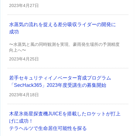
2023年
4月27日
水蒸気の流れを捉える差分吸収ライダーの開発に
成功
〜水蒸気と風の同時観測を実現、豪雨発生場所の予測精度
向上へ〜
2023年
4月25日
若手セキュリティイノベーター育成プログラム
「SecHack365」2023年度受講生の募集開始
2023年
4月18日
木星氷衛星探査機JUICEを搭載したロケットが打上
げに成功！
テラヘルツで生命居住可能性を探る