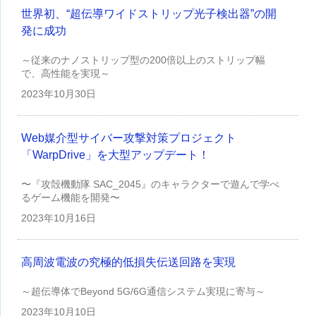
世界初、“超伝導ワイドストリップ光子検出器”の開
発に成功
～従来のナノストリップ型の200倍以上のストリップ幅
で、高性能を実現～
2023年
10月30日
Web媒介型サイバー攻撃対策プロジェクト
「WarpDrive」を大型アップデート！
〜『攻殻機動隊 SAC_2045』のキャラクターで遊んで学べ
るゲーム機能を開発〜
2023年
10月16日
高周波電波の究極的低損失伝送回路を実現
～超伝導体でBeyond 5G/6G通信システム実現に寄与～
2023年
10月10日