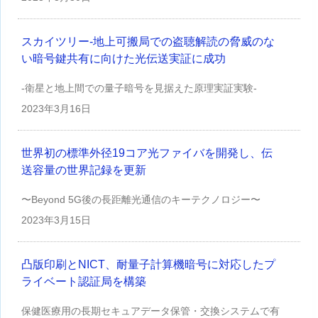
スカイツリー-地上可搬局での盗聴解読の脅威のな
い暗号鍵共有に向けた光伝送実証に成功
-衛星と地上間での量子暗号を見据えた原理実証実験-
2023年
3月16日
世界初の標準外径19コア光ファイバを開発し、伝
送容量の世界記録を更新
〜Beyond 5G後の長距離光通信のキーテクノロジー〜
2023年
3月15日
凸版印刷とNICT、耐量子計算機暗号に対応したプ
ライベート認証局を構築
保健医療用の長期セキュアデータ保管・交換システムで有