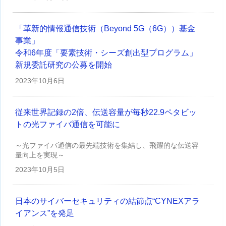
「革新的情報通信技術（Beyond 5G（6G））基金
事業」
令和6年度「要素技術・シーズ創出型プログラム」
新規委託研究の公募を開始
2023年
10月6日
従来世界記録の2倍、伝送容量が毎秒22.9ペタビッ
トの光ファイバ通信を可能に
～光ファイバ通信の最先端技術を集結し、飛躍的な伝送容
量向上を実現～
2023年
10月5日
日本のサイバーセキュリティの結節点“CYNEXアラ
イアンス”を発足