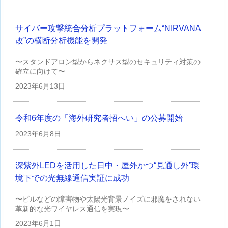
サイバー攻撃統合分析プラットフォーム“NIRVANA
改”の横断分析機能を開発
〜スタンドアロン型からネクサス型のセキュリティ対策の
確立に向けて〜
2023年
6月13日
令和6年度の「海外研究者招へい」の公募開始
2023年
6月8日
深紫外LEDを活用した日中・屋外かつ“見通し外”環
境下での光無線通信実証に成功
〜ビルなどの障害物や太陽光背景ノイズに邪魔をされない
革新的な光ワイヤレス通信を実現〜
2023年
6月1日