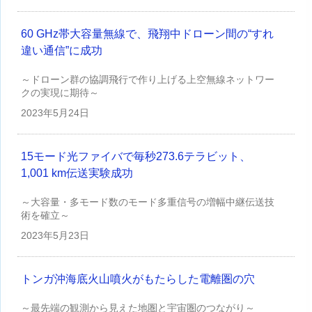
60 GHz帯大容量無線で、飛翔中ドローン間の“すれ
違い通信”に成功
～ドローン群の協調飛行で作り上げる上空無線ネットワー
クの実現に期待～
2023年
5月24日
15モード光ファイバで毎秒273.6テラビット、
1,001 km伝送実験成功
～大容量・多モード数のモード多重信号の増幅中継伝送技
術を確立～
2023年
5月23日
トンガ沖海底火山噴火がもたらした電離圏の穴
～最先端の観測から見えた地圏と宇宙圏のつながり～