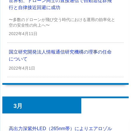
世界初、ドローン同士の直接通信で自動追従群飛
行と自律接近回避に成功
〜多数のドローンが飛び交う時代における運用の効率化と
空の安全性の向上へ〜
2022年
4月11日
国立研究開発法人情報通信研究機構の理事の任命
について
2022年
4月1日
3月
高出力深紫外LED（265nm帯）によりエアロゾル