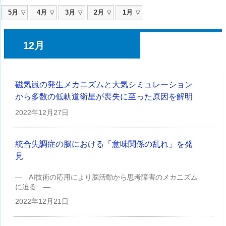
5月
4月
3月
2月
1月
12月
磁気嵐の発生メカニズムと大気シミュレーション
から多数の低軌道衛星が喪失に至った原因を解明
2022年
12月27日
統合失調症の脳における「意味関係の乱れ」を発
見
— AI技術の応用により脳活動から思考障害のメカニズム
に迫る —
2022年
12月21日