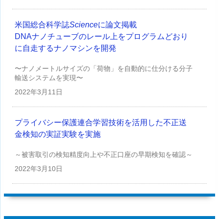
米国総合科学誌
Science
に論文掲載
DNAナノチューブのレール上をプログラムどおり
に自走するナノマシンを開発
〜ナノメートルサイズの「荷物」を自動的に仕分ける分子
輸送システムを実現〜
2022年
3月11日
プライバシー保護連合学習技術を活用した不正送
金検知の実証実験を実施
～被害取引の検知精度向上や不正口座の早期検知を確認～
2022年
3月10日