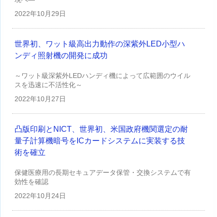
2022年
10月29日
世界初、ワット級高出力動作の深紫外LED小型ハ
ンディ照射機の開発に成功
～ワット級深紫外LEDハンディ機によって広範囲のウイル
スを迅速に不活性化～
2022年
10月27日
凸版印刷とNICT、世界初、米国政府機関選定の耐
量子計算機暗号をICカードシステムに実装する技
術を確立
保健医療用の長期セキュアデータ保管・交換システムで有
効性を確認
2022年
10月24日