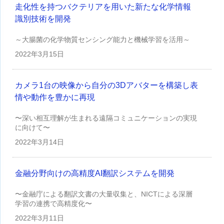
走化性を持つバクテリアを用いた新たな化学情報
識別技術を開発
～大腸菌の化学物質センシング能力と機械学習を活用～
2022年
3月15日
カメラ1台の映像から自分の3Dアバターを構築し表
情や動作を豊かに再現
〜深い相互理解が生まれる遠隔コミュニケーションの実現
に向けて〜
2022年
3月14日
金融分野向けの高精度AI翻訳システムを開発
〜金融庁による翻訳文書の大量収集と、NICTによる深層
学習の連携で高精度化〜
2022年
3月11日