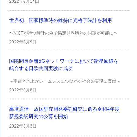
2022年
6月14日
世界初、国家標準時の維持に光格子時計を利用
〜NICTが持つ時計のみで協定世界時との同期が可能に〜
2022年
6月9日
国際間長距離5Gネットワークにおいて衛星回線を
統合する日欧共同実験に成功
～宇宙と地上がシームレスにつながる社会の実現に貢献～
2022年
6月8日
高度通信・放送研究開発委託研究に係る令和4年度
新規委託研究の公募を開始
2022年
6月3日