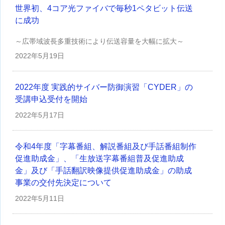
世界初、4コア光ファイバで毎秒1ペタビット伝送
に成功
～広帯域波長多重技術により伝送容量を大幅に拡大～
2022年
5月19日
2022年度 実践的サイバー防御演習「CYDER」の
受講申込受付を開始
2022年
5月17日
令和4年度「字幕番組、解説番組及び手話番組制作
促進助成金」、「生放送字幕番組普及促進助成
金」及び「手話翻訳映像提供促進助成金」の助成
事業の交付先決定について
2022年
5月11日