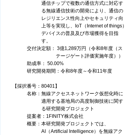
通信チップで複数の通信方式に対応す
る無線通信技術の開発により、通信の
レジリエンス性向上やセキュリティ向
上等を実現し、IoT（Internet of things）
デバイスの普及及び市場獲得を目指
す。
交付決定額： 3億1,289万円（令和8年度（ス
テージゲート評価実施年度））
助成率： 50.00%
研究開発期間：令和8年度～令和11年度
【採択番号：80401】
名称：無線アクセスネットワーク仮想化時に
適用する基地局の高度制御技術に関す
る研究開発プロジェクト
提案者：1FINITY株式会社
概要：
本研究開発プロジェクトでは、
AI（Artificial Intelligence）を無線アク