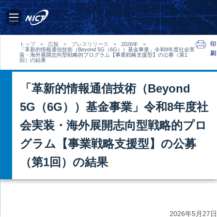
印
トップ
>
広報
>
プレスリリース
>
2026年
>
「革新的情報通信技術（Beyond 5G（6G））基金事業」令和8年度社会実
刷
装・海外展開志向型戦略的プログラム【事業戦略支援型】の公募（第1
回）の結果
「革新的情報通信技術（Beyond
5G（6G））基金事業」令和8年度社
会実装・海外展開志向型戦略的プロ
グラム【事業戦略支援型】の公募
（第1回）の結果
2026年
5月27日