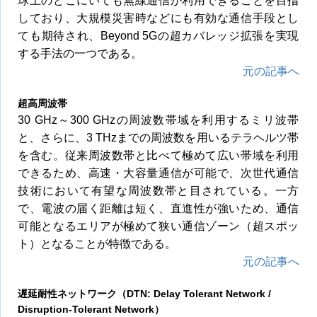
球上のどこにいても無線通信が利用できることを目指
しており、大規模災害時などにも有効な通信手段とし
ても期待され、Beyond 5Gの超カバレッジ拡張を実現
する手法の一つである。
元の記事へ
超高周波帯
30 GHz～300 GHzの周波数帯域を利用するミリ波帯
と、さらに、3 THzまでの周波数を用いるテラヘルツ帯
を含む。従来周波数帯と比べて極めて広い帯域を利用
できるため、高速・大容量通信が可能で、次世代通信
技術において有望な周波数帯と目されている。一方
で、電波の届く距離は短く、直進性が強いため、通信
可能となるエリアが極めて狭い通信ゾーン（超スポッ
ト）となることが特徴である。
元の記事へ
遅延耐性ネットワーク（DTN: Delay Tolerant Network /
Disruption-Tolerant Network）