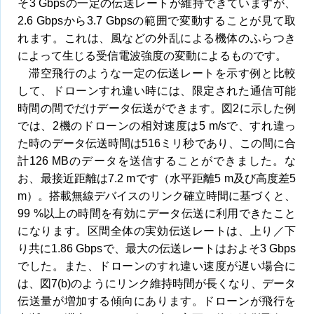
そ3 Gbpsの一定の伝送レートが維持できていますが、
2.6 Gbpsから3.7 Gbpsの範囲で変動することが見て取
れます。これは、風などの外乱による機体のふらつき
によって生じる受信電波強度の変動によるものです。
滞空飛行のような一定の伝送レートを示す例と比較
して、ドローンすれ違い時には、限定された通信可能
時間の間でだけデータ伝送ができます。図2に示した例
では、2機のドローンの相対速度は5 m/sで、すれ違っ
た時のデータ伝送時間は516ミリ秒であり、この間に合
計126 MBのデータを送信することができました。な
お、最接近距離は7.2 mです（水平距離5 m及び高度差5
m）。搭載無線デバイスのリンク確立時間に基づくと、
99 %以上の時間を有効にデータ伝送に利用できたこと
になります。区間全体の実効伝送レートは、上り／下
り共に1.86 Gbpsで、最大の伝送レートはおよそ3 Gbps
でした。また、ドローンのすれ違い速度が遅い場合に
は、図7(b)のようにリンク維持時間が長くなり、データ
伝送量が増加する傾向にあります。ドローンが飛行を