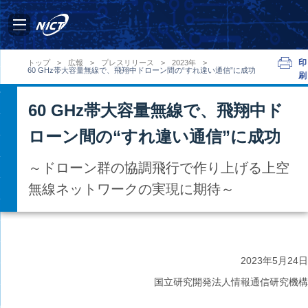
印
トップ
>
広報
>
プレスリリース
>
2023年
>
60 GHz帯大容量無線で、飛翔中ドローン間の“すれ違い通信”に成功
刷
60 GHz帯大容量無線で、飛翔中ド
ローン間の“すれ違い通信”に成功
～ドローン群の協調飛行で作り上げる上空
無線ネットワークの実現に期待～
2023年
5月24日
国立研究開発法人情報通信研究機構