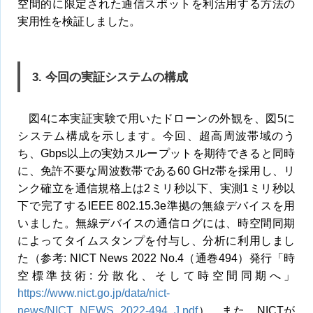
空間的に限定された通信スポットを利活用する方法の
実用性を検証しました。
3. 今回の実証システムの構成
図4に本実証実験で用いたドローンの外観を、図5に
システム構成を示します。今回、超高周波帯域のう
ち、Gbps以上の実効スループットを期待できると同時
に、免許不要な周波数帯である60 GHz帯を採用し、リ
ンク確立を通信規格上は2ミリ秒以下、実測1ミリ秒以
下で完了するIEEE 802.15.3e準拠の無線デバイスを用
いました。無線デバイスの通信ログには、時空間同期
によってタイムスタンプを付与し、分析に利用しまし
た（参考: NICT News 2022 No.4（通巻494）発行「時
空標準技術: 分散化、そして時空間同期へ」
https://www.nict.go.jp/data/nict-
news/NICT_NEWS_2022-494_J.pdf
）。また、NICTが