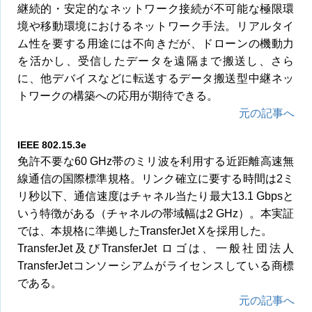
継続的・安定的なネットワーク接続が不可能な極限環
境や移動環境におけるネットワーク手法。リアルタイ
ム性を要する用途には不向きだが、ドローンの機動力
を活かし、受信したデータを遠隔まで搬送し、さら
に、他デバイスなどに転送するデータ搬送型中継ネッ
トワークの構築への応用が期待できる。
元の記事へ
IEEE 802.15.3e
免許不要な60 GHz帯のミリ波を利用する近距離高速無
線通信の国際標準規格。リンク確立に要する時間は2ミ
リ秒以下、通信速度はチャネル当たり最大13.1 Gbpsと
いう特徴がある（チャネルの帯域幅は2 GHz）。本実証
では、本規格に準拠したTransferJet Xを採用した。
TransferJet及びTransferJet ロゴは、一般社団法人
TransferJetコンソーシアムがライセンスしている商標
である。
元の記事へ