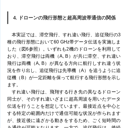
4. ドローンの飛行形態と超高周波帯通信の関係
本実証では、滞空飛行、すれ違い飛行、追従飛行の3
種の飛行形態において60 GHz帯データ伝送を実施しま
した（図6参照）。いずれも2機のドローンを利用して
おり、滞空飛行は両機（A, B）が共に滞空、すれ違い
飛行は両機（A, B）が異なる方向に航行しすれ違う状
況を作り出し、追従飛行は先導機（A）を追うように追
従機（B）が一定距離を保って航行する飛行形態を示し
ます。
すれ違い飛行は、飛翔する行き先の異なるドローン
同士が、そのすれ違いざまに超高周波を用いたデータ
伝送を行うことを想定しています。最接近点を中心と
する特定の範囲内だけで通信可能な状況が作られます
が、接近後に遠ざかる動きをするため、ごく短時間の
み通信が可能となります。一方で、追従飛行は、後続