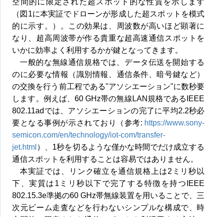
空間的に限定された超スポット的な性質を示します
（図1に本実証でドローンが形成した超スポットを模式
的に示す。）。この効果は、周波数が高いほど顕著に
なり、超高周波帯が作る貴重な超高速通信スポットを
いかに効率よく利用するかが鍵となってきます。
一般的な無線通信規格では、データ伝送を開始する
のに必要な情報（識別情報、通信条件、暗号鍵など）
の交換を行う前工程である"アソシエーション"に数秒要
します。例えば、60 GHz帯の無線LAN規格であるIEEE
802.11adでは、アソシエーションの完了に平均2.2秒必
要となる事例が示されており（参考:
https://www.sony-
semicon.com/en/technology/iot-com/transfer-
jet.html
）、1秒を切るような僅かな時間でだけ成立する
通信スポットを利用することは容易ではありません。
本実証では、リンク確立を通信規格上は2ミリ秒以
下、実質は1ミリ秒以下で完了する特徴を持つIEEE
802.15.3e準拠の60 GHz帯無線装置を用いることで、三
次元ビーム走査などを行わないシンプルな構成で、時