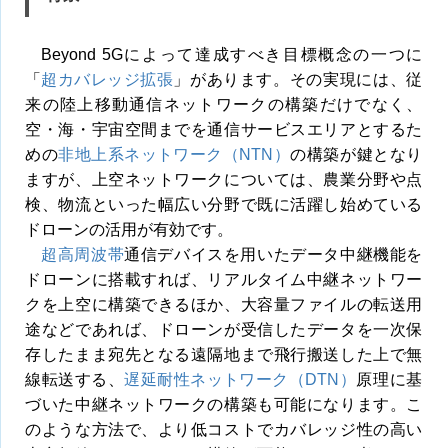
Beyond 5Gによって達成すべき目標概念の一つに
「
超カバレッジ拡張
」があります。その実現には、従
来の陸上移動通信ネットワークの構築だけでなく、
空・海・宇宙空間までを通信サービスエリアとするた
めの
非地上系ネットワーク（NTN）
の構築が鍵となり
ますが、上空ネットワークについては、農業分野や点
検、物流といった幅広い分野で既に活躍し始めている
ドローンの活用が有効です。
超高周波帯
通信デバイスを用いたデータ中継機能を
ドローンに搭載すれば、リアルタイム中継ネットワー
クを上空に構築できるほか、大容量ファイルの転送用
途などであれば、ドローンが受信したデータを一次保
存したまま宛先となる遠隔地まで飛行搬送した上で無
線転送する、
遅延耐性ネットワーク（DTN）
原理に基
づいた中継ネットワークの構築も可能になります。こ
のような方法で、より低コストでカバレッジ性の高い