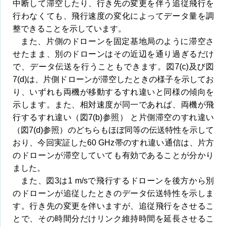
中断して滞空したり、行き先の変更を伴う追従飛行を
行わなくても、飛行速度の変化によってデータ量を調
整できることを示しています。
また、片側のドローンを固定基地局のように滞空さ
せたまま、別のドローンはその近辺を通り過ぎるだけ
で、データ伝送を行うこともできます。図7(c)及び図
7(d)は、片側ドローンが滞空したときの様子を示してお
り、いずれも両機が移動するすれ違いと同様の傾向を
示します。また、相対速度が同一であれば、両機が飛
行するすれ違い（図7(b)参照） と片側滞空のすれ違い
（図7(d)参照）のどちらもほぼ同等の伝送特性を示して
おり、今回実証した60 GHz帯のすれ違い通信は、片方
のドローンが滞空していても有効であることが分かり
ました。
また、図3は1 m/sで飛行するドローンを後方から別
のドローンが追従したときのデータ伝送特性を示しま
す。行き先の変更を伴いますが、追従飛行をさせるこ
とで、その時間分だけリンク維持時間を延長させるこ