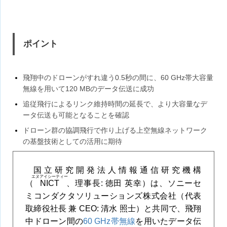
ポイント
飛翔中のドローンがすれ違う0.5秒の間に、60 GHz帯大容量
無線を用いて120 MBのデータ伝送に成功
追従飛行によるリンク維持時間の延長で、より大容量なデ
ータ伝送も可能となることを確認
ドローン群の協調飛行で作り上げる上空無線ネットワーク
の基盤技術としての活用に期待
国立研究開発法人情報通信研究機構
エヌアイシーティー
（
NICT
、理事長: 徳田 英幸）は、ソニーセ
ミコンダクタソリューションズ株式会社（代表
取締役社長 兼 CEO: 清水 照士）と共同で、飛翔
中ドローン間の
60 GHz帯無線
を用いたデータ伝