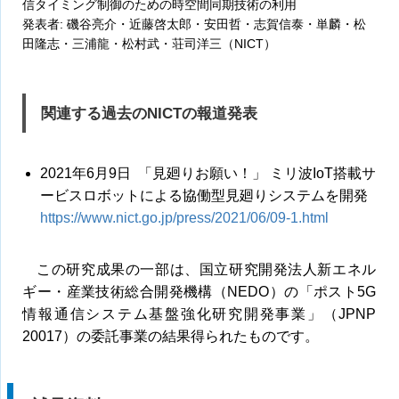
信タイミング制御のための時空間同期技術の利用
発表者: 磯谷亮介・近藤啓太郎・安田哲・志賀信泰・単麟・松
田隆志・三浦龍・松村武・荘司洋三（NICT）
関連する過去のNICTの報道発表
2021年6月9日 「見廻りお願い！」 ミリ波IoT搭載サ
ービスロボットによる協働型見廻りシステムを開発
https://www.nict.go.jp/press/2021/06/09-1.html
この研究成果の一部は、国立研究開発法人新エネル
ギー・産業技術総合開発機構（NEDO）の「ポスト5G
情報通信システム基盤強化研究開発事業」（JPNP
20017）の委託事業の結果得られたものです。