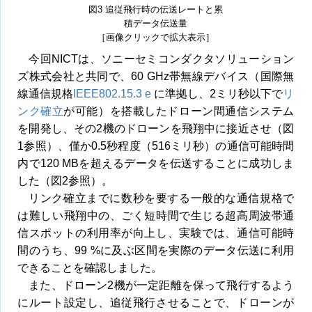
図3 追従飛行時の伝送レートと累
積データ伝送量
［画像クリックで拡大表示］
今回NICTは、ソニーセミコンダクタソリューション
ズ株式会社と共同で、60 GHz帯無線デバイス（国際無
線通信規格
IEEE802.15.3 e
に準拠し、2ミリ秒以下で
リ
ンク確立
が可能）を搭載したドローン間通信システム
を開発し、その2機のドローンを飛翔中に接近させ（図
1参照）、僅か0.5秒程度（516ミリ秒）の通信可能時間
内で120 MBを超えるデータを伝送することに成功しま
した（図2参照）。
リンク確立までに数秒を要する一般的な通信規格で
は難しい飛翔中の、ごく短時間で生じる超高周波帯通
信スポットの利用率が向上し、実験では、通信可能時
間のうち、99 %に及ぶ区間を実際のデータ伝送に利用
できることを確認しました。
また、ドローン2機が一定距離を保って飛行するよう
にルート設定し、追従飛行させることで、ドローンが