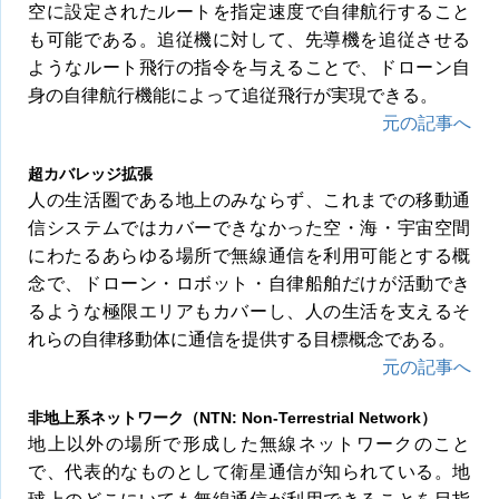
空に設定されたルートを指定速度で自律航行すること
も可能である。追従機に対して、先導機を追従させる
ようなルート飛行の指令を与えることで、ドローン自
身の自律航行機能によって追従飛行が実現できる。
元の記事へ
超カバレッジ拡張
人の生活圏である地上のみならず、これまでの移動通
信システムではカバーできなかった空・海・宇宙空間
にわたるあらゆる場所で無線通信を利用可能とする概
念で、ドローン・ロボット・自律船舶だけが活動でき
るような極限エリアもカバーし、人の生活を支えるそ
れらの自律移動体に通信を提供する目標概念である。
元の記事へ
非地上系ネットワーク（NTN: Non-Terrestrial Network）
地上以外の場所で形成した無線ネットワークのこと
で、代表的なものとして衛星通信が知られている。地