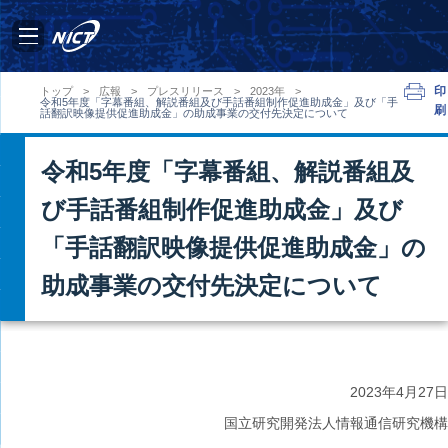
印
トップ
>
広報
>
プレスリリース
>
2023年
>
令和5年度「字幕番組、解説番組及び手話番組制作促進助成金」及び「手
刷
話翻訳映像提供促進助成金」の助成事業の交付先決定について
令和5年度「字幕番組、解説番組及
び手話番組制作促進助成金」及び
「手話翻訳映像提供促進助成金」の
助成事業の交付先決定について
2023年
4月27日
国立研究開発法人情報通信研究機構