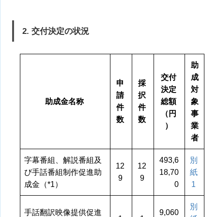
2. 交付決定の状況
助
交付
成
申
採
決定
対
請
択
助成金名称
総額
象
件
件
（円
事
数
数
）
業
者
字幕番組、解説番組及
493,6
別
12
12
び手話番組制作促進助
18,70
紙
9
9
成金（*1）
0
1
別
手話翻訳映像提供促進
9,060