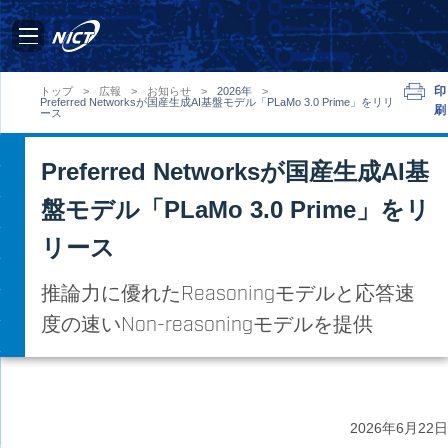
印
トップ
>
広報
>
お知らせ
>
2026年
>
Preferred Networksが国産生成AI基盤モデル「PLaMo 3.0 Prime」をリリ
刷
ース
Preferred Networksが国産生成AI基
盤モデル「PLaMo 3.0 Prime」をリ
リース
推論力に優れたReasoningモデルと応答速
度の速いNon-reasoningモデルを提供
2026年
6月22日