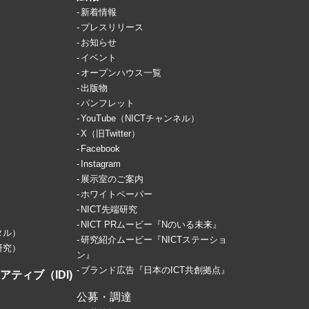
新着情報
プレスリリース
お知らせ
イベント
オープンハウス一覧
出版物
パンフレット
YouTube（NICTチャンネル）
X（旧Twitter）
Facebook
Instagram
展示室のご案内
ホワイトペーパー
NICT先端研究
NICT PRムービー『Nのいる未来』
タル）
研究紹介ムービー『NICTステーショ
研究）
ン』
ブランド広告『日本のICT共創拠点』
ティブ（IDI)
公募・調達