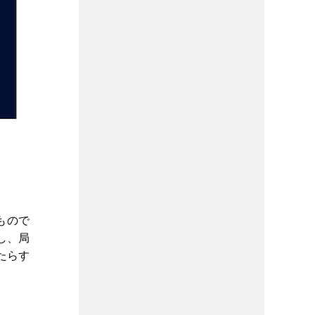
もので
し、局
たらす