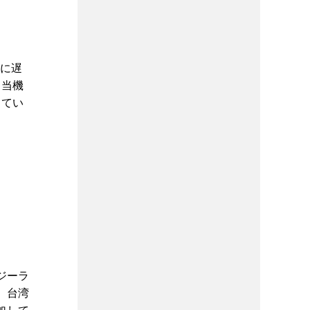
かに遅
。当機
してい
ジーラ
、台湾