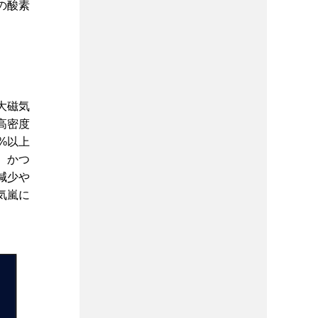
の酸素
大磁気
高密度
%以上
、かつ
減少や
気嵐に