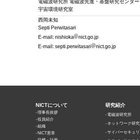
電磁波研究所 電磁波先進・基盤研究センター
宇宙環境研究室
西岡未知
Septi Perwitasari
E-mail:
nishioka
nict.go.jp
E-mail:
septi.perwitasari
nict.go.jp
NICTについて
研究紹介
理事長挨拶
電磁波研究所
役員紹介
ネットワーク研究
組織
サイバーセキュリ
NICT憲章
目標・計画