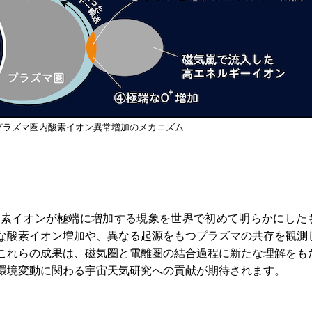
プラズマ圏内酸素イオン異常増加のメカニズム
酸素イオンが極端に増加する現象を世界で初めて明らかにした
な酸素イオン増加や、異なる起源をもつプラズマの共存を観測
これらの成果は、磁気圏と電離圏の結合過程に新たな理解をも
環境変動に関わる宇宙天気研究への貢献が期待されます。