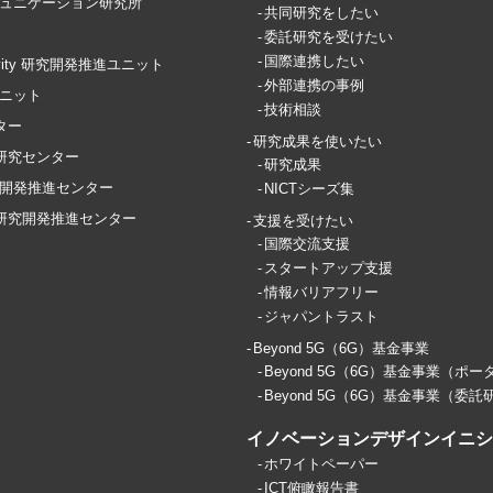
ュニケーション研究所
共同研究をしたい
委託研究を受けたい
国際連携したい
ctivity 研究開発推進ユニット
外部連携の事例
ユニット
技術相談
ター
研究成果を使いたい
T研究センター
研究成果
開発推進センター
NICTシーズ集
ス研究開発推進センター
支援を受けたい
国際交流支援
スタートアップ支援
情報バリアフリー
ジャパントラスト
Beyond 5G（6G）基金事業
Beyond 5G（6G）基金事業（ポー
Beyond 5G（6G）基金事業（委託
イノベーションデザインイニシア
ホワイトペーパー
ICT俯瞰報告書