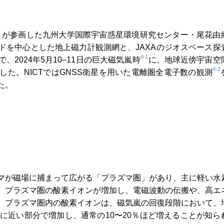
T）が参画した九州大学国際宇宙惑星環境研究センター・尾花由
ドを中心とした地上磁力計観測網と、JAXAのジオスペース探
※1
2024年5月10–11日の巨大磁気嵐時
に、地球近傍宇宙空
※2
た。NICTではGNSS衛星を用いた電離圏全電子数の観測
た。
マが磁場に捕まって広がる「プラズマ圏」があり、主に軽い水
、プラズマ圏の酸素イオンが増加し、電磁波動の伝搬や、高エ
。プラズマ圏内の酸素イオンは、磁気嵐の回復段階において、
に近い部分で増加し、通常の10〜20％ほど増えることが知ら