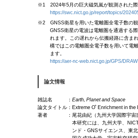
※1 2024年5月の巨大磁気嵐が観測された
https://swc.nict.go.jp/report/topics/202
※2 GNSS衛星を用いた電離圏全電子数の
GNSS衛星の電波は電離圏を通過する
れます。この遅れから伝搬経路に含ま
構ではこの電離圏全電子数を用いて電
ます。
https://aer-nc-web.nict.go.jp/GPS/DRA
論文情報
雑誌名
Earth, Planet and Space
+
論文タイトル
Extreme O
Enrichment in the
著者
尾花由紀（九州大学国際宇宙
本研究には、九州大学、NI
ンド・GNSサイエンス、東