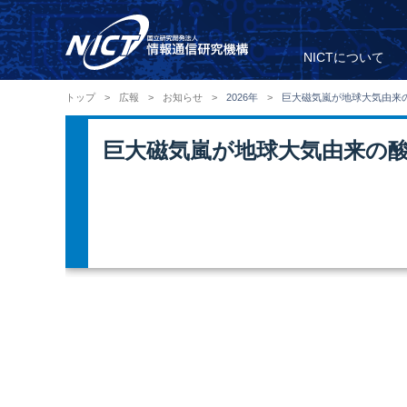
NICTについて
トップ
>
広報
>
お知らせ
>
2026年
>
巨大磁気嵐が地球大気由来
巨大磁気嵐が地球大気由来の