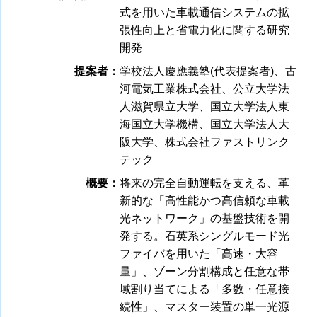
式を用いた車載通信システムの拡
張性向上と省電力化に関する研究
開発
提案者：
学校法人慶應義塾(代表提案者)、古
河電気工業株式会社、公立大学法
人滋賀県立大学、国立大学法人東
海国立大学機構、国立大学法人大
阪大学、株式会社ファストリンク
テック
概要：
将来の完全自動運転を支える、革
新的な「高性能かつ高信頼な車載
光ネットワーク」の基盤技術を開
発する。石英系シングルモード光
ファイバを用いた「高速・大容
量」、ゾーン分割構成と任意な帯
域割り当てによる「多数・任意接
続性」、マスター装置の単一光源