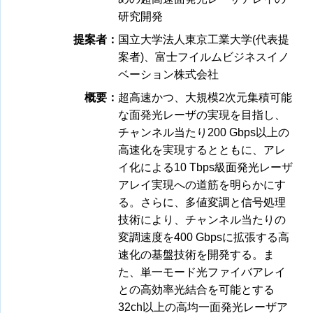
研究開発
提案者：
国立大学法人東京工業大学(代表提
案者)、富⼠フイルムビジネスイノ
ベーション株式会社
概要：
超高速かつ、大規模2次元集積可能
な面発光レーザの実現を目指し、
チャンネル当たり200 Gbps以上の
高速化を実現するとともに、アレ
イ化による10 Tbps級面発光レーザ
アレイ実現への道筋を明らかにす
る。さらに、多値変調と信号処理
技術により、チャンネル当たりの
変調速度を400 Gbpsに拡張する高
速化の基盤技術を開発する。ま
た、単一モード光ファイバアレイ
との高効率光結合を可能とする
32ch以上の高均一面発光レーザア