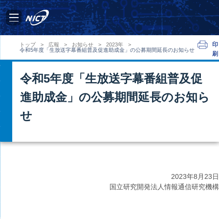
印
トップ
>
広報
>
お知らせ
>
2023年
>
令和5年度「生放送字幕番組普及促進助成金」の公募期間延長のお知らせ
刷
令和5年度「生放送字幕番組普及促
進助成金」の公募期間延長のお知ら
せ
2023年
8月23日
国立研究開発法人情報通信研究機構